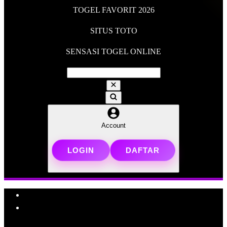
TOGEL FAVORIT 2026
SITUS TOTO
SENSASI TOGEL ONLINE
Account
LOGIN
DAFTAR
Explore Categories
Popular Products