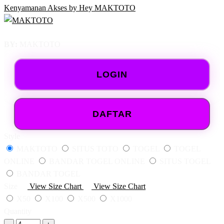
BY:
MAKTOTO
LOGIN
DAFTAR
Style
MAKTOTO
SITUS TOTO
TOGEL
TOGEL
ONLINE
BANDAR TOGEL ONLINE
SITUS TOGEL
BANDAR TOGEL
Size
View Size Chart
View Size Chart
X50
X100
X500
X1000
Quantity