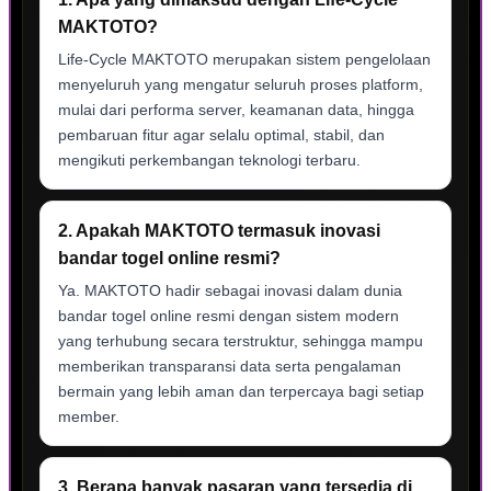
MAKTOTO?
Life-Cycle MAKTOTO merupakan sistem pengelolaan
menyeluruh yang mengatur seluruh proses platform,
mulai dari performa server, keamanan data, hingga
pembaruan fitur agar selalu optimal, stabil, dan
mengikuti perkembangan teknologi terbaru.
2. Apakah MAKTOTO termasuk inovasi
bandar togel online resmi?
Ya. MAKTOTO hadir sebagai inovasi dalam dunia
bandar togel online resmi dengan sistem modern
yang terhubung secara terstruktur, sehingga mampu
memberikan transparansi data serta pengalaman
bermain yang lebih aman dan terpercaya bagi setiap
member.
3. Berapa banyak pasaran yang tersedia di