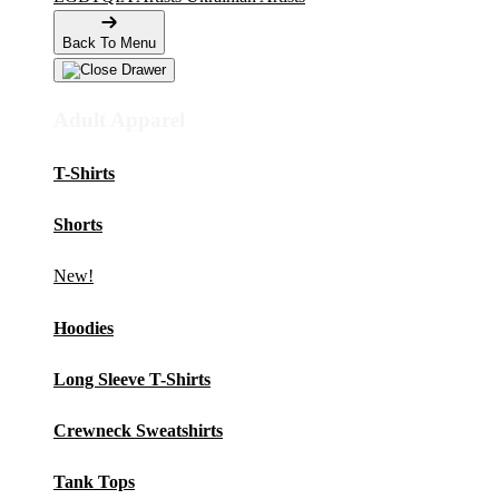
Back To Menu
Adult Apparel
T-Shirts
Shorts
New!
Hoodies
Long Sleeve T-Shirts
Crewneck Sweatshirts
Tank Tops