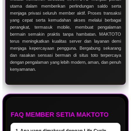
utama dalam memberikan perlindungan saldo serta
menjaga privasi seluruh member aktif. Proses transaksi
yang cepat serta kemudahan akses melalui berbagai
perangkat, termasuk mobile, membuat pengalaman
bermain semakin praktis tanpa hambatan. MAKTOTO
terus meningkatkan kualitas server dan layanan demi
menjaga kepercayaan pengguna. Bergabung sekarang
dan rasakan sensasi bermain di situs toto terpercaya
dengan pengalaman yang lebih modern, aman, dan penuh
kenyamanan.
FAQ MEMBER SETIA MAKTOTO
1. Apa yang dimaksud dengan Life-Cycle