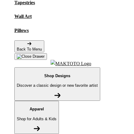
Tapestries
Wall Art
Pillows
Back To Menu
Shop Designs
Discover a classic design or new favorite artist
Apparel
Shop for Adults & Kids