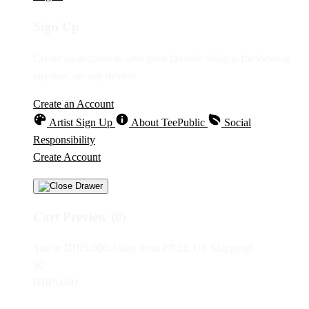
Sign Up
Create an account to save your favorite designs for viewing
anytime, on any device.
Create an Account
Artist Sign Up
About TeePublic
Social
Responsibility
Create Account
Cart Preview (0)
You're
IDR5,000
Away from
FREE US Shipping!
$0
IDR5,000