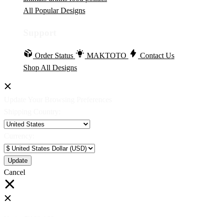
All Popular Designs
Support
Order Status
MAKTOTO
Contact Us
Shop All Designs
Update Your Browsing Preferences
Shipping Country:
Currency:
Cancel