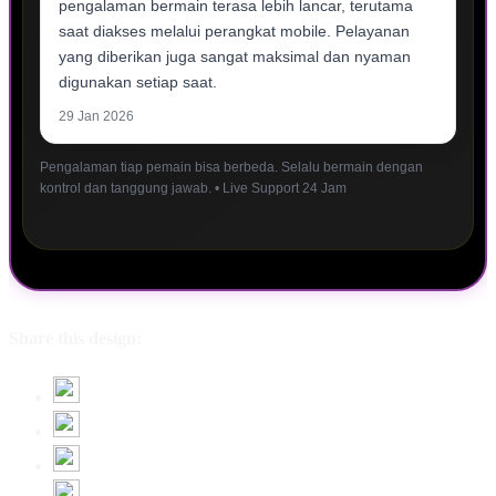
pengalaman bermain terasa lebih lancar, terutama
saat diakses melalui perangkat mobile. Pelayanan
yang diberikan juga sangat maksimal dan nyaman
digunakan setiap saat.
29 Jan 2026
Pengalaman tiap pemain bisa berbeda. Selalu bermain dengan
kontrol dan tanggung jawab. • Live Support 24 Jam
SEO-STUDENT PTT-TEAM
Share this design: