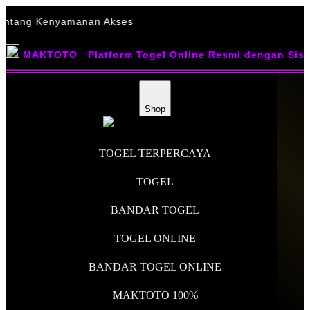
ng Kenyamanan Akses
MAKTOTO
Platform Togel Online Resmi dengan Sist
Shop
TOGEL TERPERCAYA
TOGEL
BANDAR TOGEL
TOGEL ONLINE
BANDAR TOGEL ONLINE
MAKTOTO 100%